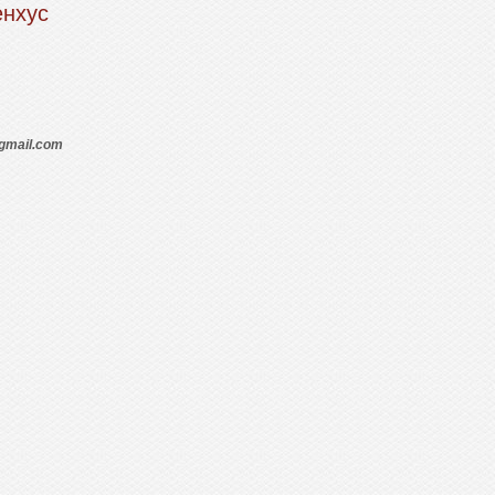
енхус
99 755 629
gmail.com