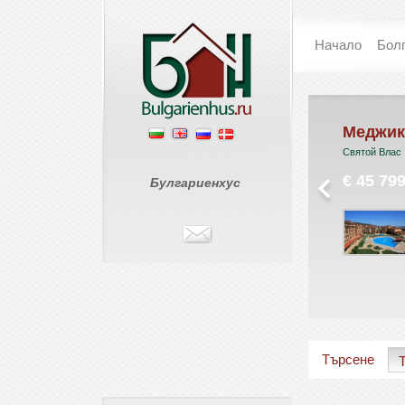
Начало
Бол
L-101 / Холидей
Меджик Дриймс
Форт Голф Клуб***
Святой Влас
Солнечный Берег
€ 45 799
Булгариенхус
€ 45
Търсене