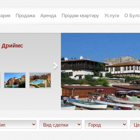
гария
Продажа
Аренда
Продам квартиру
Услуги
О Булг
Костал Дриймс
Святой Влас
€ 75 986