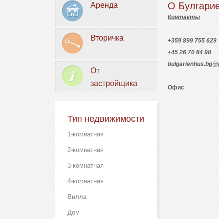
О Булгари
Аренда
Контакты
Вторичка
+359 8
+45 26 70 64 98
bulgarienhus.bg@
От
застройщика
Офис
Тип недвижимости
1-комнатная
2-комнатная
3-комнатная
4-комнатная
Вилла
Дом