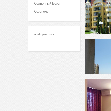
Солнечный Берег
Созополь
awdrqwerqwre