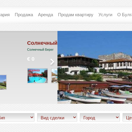
гария
Продажа
Аренда
Продам квартиру
Услуги
О Булг
чный день 6
Меджик Дриймс
 Берег
Святой Влас
€ 45 799