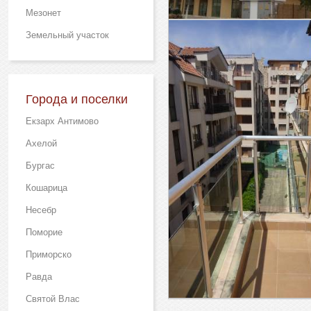
Мезонет
Земельный участок
Города и поселки
Екзарх Антимово
Ахелой
Бургас
Кошарица
Несебр
Поморие
Приморско
Равда
Святой Влас