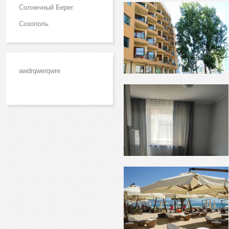
Солнечный Берег
Созополь
awdrqwerqwre